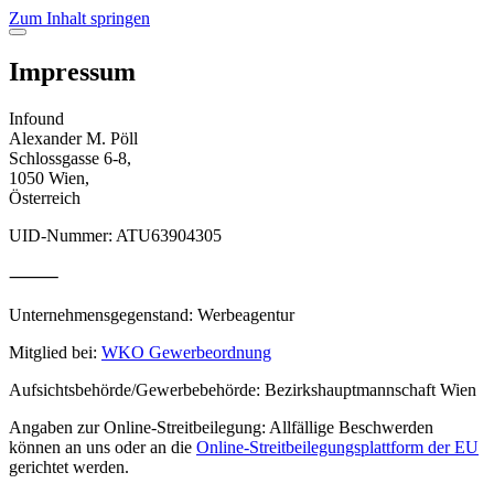
Zum Inhalt springen
dark_mode
light_mode
Impressum
Programs
Branding
Systems
Websites
Work
Digital Products
Infound
About
Strategie
Alexander M. Pöll
Schlossgasse 6-8,
1050 Wien,
Österreich
UID-Nummer: ATU63904305
⸻
Unternehmensgegenstand: Werbeagentur
Mitglied bei:
WKO Gewerbeordnung
Aufsichtsbehörde/Gewerbebehörde: Bezirkshauptmannschaft Wien
Angaben zur Online-Streitbeilegung: Allfällige Beschwerden
können an uns oder an die
Online-Streitbeilegungsplattform der EU
gerichtet werden.