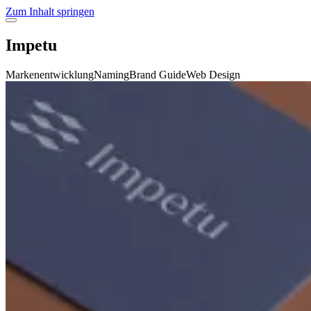
Zum Inhalt springen
dark_mode
light_mode
Impetu
Programs
Branding
Systems
Websites
Work
Digital Products
Markenentwicklung
Naming
Brand Guide
Web Design
About
Strategie