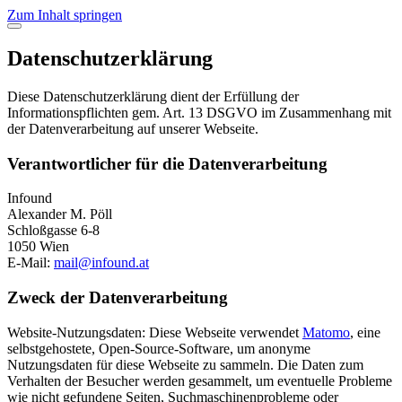
Zum Inhalt springen
dark_mode
light_mode
Datenschutzerklärung
Programs
Branding
Systems
Websites
Work
Digital Products
Diese Datenschutzerklärung dient der Erfüllung der
About
Strategie
Informationspflichten gem. Art. 13 DSGVO im Zusammenhang mit
der Datenverarbeitung auf unserer Webseite.
Verantwortlicher für die Datenverarbeitung
Infound
Alexander M. Pöll
Schloßgasse 6-8
1050 Wien
E-Mail:
mail@infound.at
Zweck der Datenverarbeitung
Website-Nutzungsdaten: Diese Webseite verwendet
Matomo
, eine
selbstgehostete, Open-Source-Software, um anonyme
Nutzungsdaten für diese Webseite zu sammeln. Die Daten zum
Verhalten der Besucher werden gesammelt, um eventuelle Probleme
wie nicht gefundene Seiten, Suchmaschinenprobleme oder